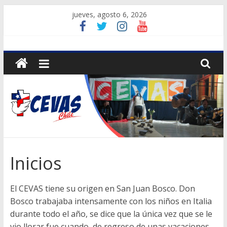
Saltar
jueves, agosto 6, 2026
al
contenido
CEVAS
Chile
Centros
de
Vacaciones
Solidarios
Inicios
El CEVAS tiene su origen en San Juan Bosco. Don
Bosco trabajaba intensamente con los niños en Italia
durante todo el año, se dice que la única vez que se le
vio llorar fue cuando, de regreso de unas vacaciones,