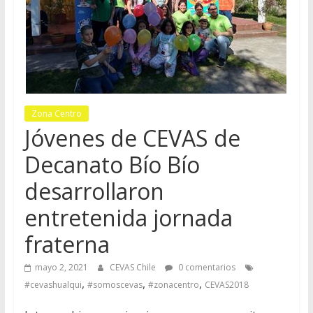
Zona Centro
Jóvenes de CEVAS de
Decanato Bío Bío
desarrollaron
entretenida jornada
fraterna
mayo 2, 2021
CEVAS Chile
0 comentarios
,
,
,
#cevashualqui
#somoscevas
#zonacentro
CEVAS2018