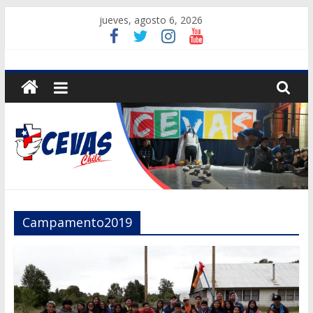
Saltar
jueves, agosto 6, 2026
al
contenido
CEVAS
Chile
Centros
de
Vacaciones
Solidarios
Campamento2019