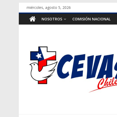
Saltar
miércoles, agosto 5, 2026
al
CEVAS
contenido
NOSOTROS
COMISIÓN NACIONAL
Chile
Centros
de
Vacaciones
Solidarios