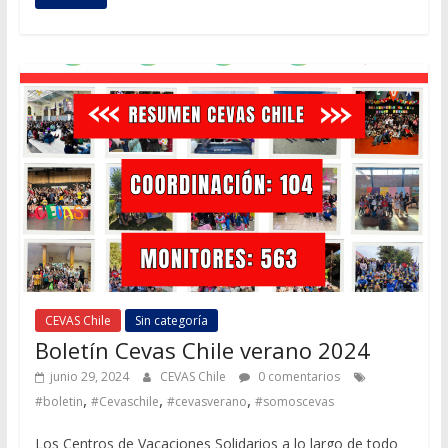
CEVAS Chile
Sin categoría
Boletín Cevas Chile verano 2024
junio 29, 2024
CEVAS Chile
0 comentarios
,
,
,
#boletin
#Cevaschile
#cevasverano
#somoscevas
Los Centros de Vacaciones Solidarios a lo largo de todo