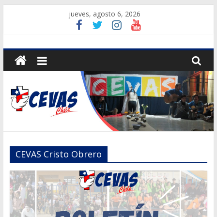
Saltar
jueves, agosto 6, 2026
al
contenido
CEVAS
Chile
Centros
de
Vacaciones
Solidarios
CEVAS Cristo Obrero