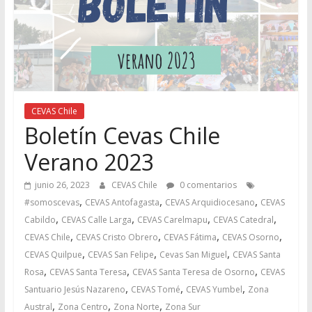
CEVAS Chile
Boletín Cevas Chile
Verano 2023
junio 26, 2023
CEVAS Chile
0 comentarios
,
,
,
#somoscevas
CEVAS Antofagasta
CEVAS Arquidiocesano
CEVAS
,
,
,
,
Cabildo
CEVAS Calle Larga
CEVAS Carelmapu
CEVAS Catedral
,
,
,
,
CEVAS Chile
CEVAS Cristo Obrero
CEVAS Fátima
CEVAS Osorno
,
,
,
CEVAS Quilpue
CEVAS San Felipe
Cevas San Miguel
CEVAS Santa
,
,
,
Rosa
CEVAS Santa Teresa
CEVAS Santa Teresa de Osorno
CEVAS
,
,
,
Santuario Jesús Nazareno
CEVAS Tomé
CEVAS Yumbel
Zona
,
,
,
Austral
Zona Centro
Zona Norte
Zona Sur