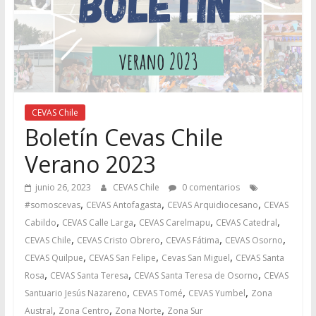
CEVAS Chile
Boletín Cevas Chile
Verano 2023
junio 26, 2023
CEVAS Chile
0 comentarios
,
,
,
#somoscevas
CEVAS Antofagasta
CEVAS Arquidiocesano
CEVAS
,
,
,
,
Cabildo
CEVAS Calle Larga
CEVAS Carelmapu
CEVAS Catedral
,
,
,
,
CEVAS Chile
CEVAS Cristo Obrero
CEVAS Fátima
CEVAS Osorno
,
,
,
CEVAS Quilpue
CEVAS San Felipe
Cevas San Miguel
CEVAS Santa
,
,
,
Rosa
CEVAS Santa Teresa
CEVAS Santa Teresa de Osorno
CEVAS
,
,
,
Santuario Jesús Nazareno
CEVAS Tomé
CEVAS Yumbel
Zona
,
,
,
Austral
Zona Centro
Zona Norte
Zona Sur