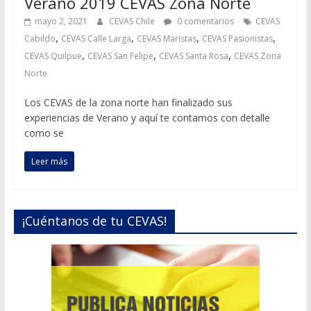
Verano 2019 CEVAS Zona Norte
mayo 2, 2021
CEVAS Chile
0 comentarios
CEVAS
,
,
,
,
Cabildo
CEVAS Calle Larga
CEVAS Maristas
CEVAS Pasionistas
,
,
,
CEVAS Quilpue
CEVAS San Felipe
CEVAS Santa Rosa
CEVAS Zona
Norte
Los CEVAS de la zona norte han finalizado sus
experiencias de Verano y aquí te contamos con detalle
como se
Leer más
¡Cuéntanos de tu CEVAS!