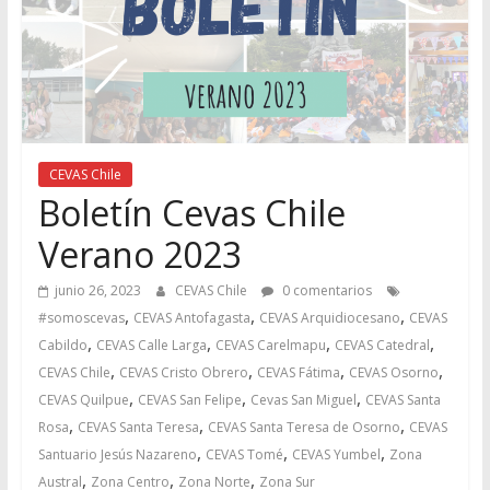
CEVAS Chile
Boletín Cevas Chile
Verano 2023
junio 26, 2023
CEVAS Chile
0 comentarios
,
,
,
#somoscevas
CEVAS Antofagasta
CEVAS Arquidiocesano
CEVAS
,
,
,
,
Cabildo
CEVAS Calle Larga
CEVAS Carelmapu
CEVAS Catedral
,
,
,
,
CEVAS Chile
CEVAS Cristo Obrero
CEVAS Fátima
CEVAS Osorno
,
,
,
CEVAS Quilpue
CEVAS San Felipe
Cevas San Miguel
CEVAS Santa
,
,
,
Rosa
CEVAS Santa Teresa
CEVAS Santa Teresa de Osorno
CEVAS
,
,
,
Santuario Jesús Nazareno
CEVAS Tomé
CEVAS Yumbel
Zona
,
,
,
Austral
Zona Centro
Zona Norte
Zona Sur