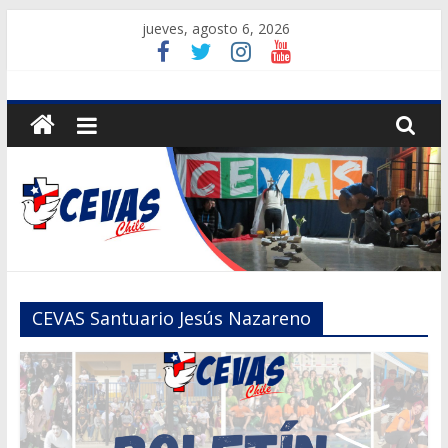
Saltar
jueves, agosto 6, 2026
al
contenido
CEVAS
Chile
Centros
de
Vacaciones
Solidarios
CEVAS Santuario Jesús Nazareno