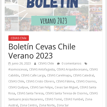
CEVAS Chile
Boletín Cevas Chile
Verano 2023
junio 26, 2023
CEVAS Chile
0 comentarios
,
,
,
#somoscevas
CEVAS Antofagasta
CEVAS Arquidiocesano
CEVAS
,
,
,
,
Cabildo
CEVAS Calle Larga
CEVAS Carelmapu
CEVAS Catedral
,
,
,
,
CEVAS Chile
CEVAS Cristo Obrero
CEVAS Fátima
CEVAS Osorno
,
,
,
CEVAS Quilpue
CEVAS San Felipe
Cevas San Miguel
CEVAS Santa
,
,
,
Rosa
CEVAS Santa Teresa
CEVAS Santa Teresa de Osorno
CEVAS
,
,
,
Santuario Jesús Nazareno
CEVAS Tomé
CEVAS Yumbel
Zona
,
,
,
Austral
Zona Centro
Zona Norte
Zona Sur